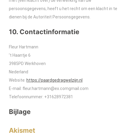
met (een klacht over) de verwerking van uw
persoonsgegevens, heeft u het recht om een klacht in te
dienen bij de Autoriteit Persoonsgegevens.
10. Contactinformatie
Fleur Hartmann
’t Haantje 6
3985PD Werkhoven
Nederland
Website:
https://paardgedragwelzijn.nl
E-mail:
fleur.hartmann@
ex.com
gmail.com
Telefoonnummer: +31628972381
Bijlage
Akismet