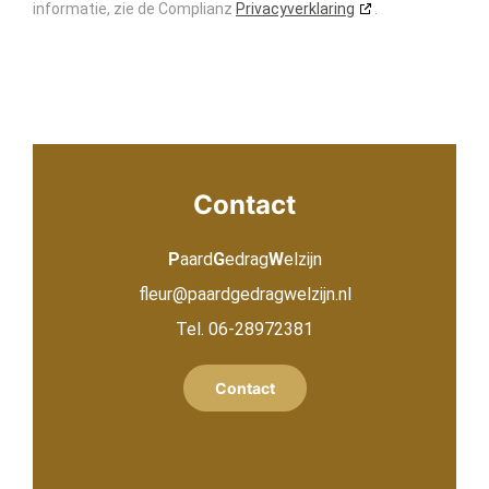
informatie, zie de Complianz
Privacyverklaring
.
Contact
P
aard
G
edrag
W
elzijn
fleur@paardgedragwelzijn.nl
Tel.
06-28972381
Contact