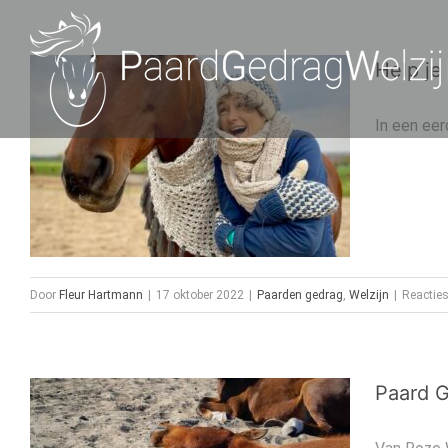
Ga
naar
Help je
inhoud
In een eer
Door
Fleur Hartmann
|
17 oktober 2022
|
Paarden gedrag
,
Welzijn
|
Reacties
Paard G