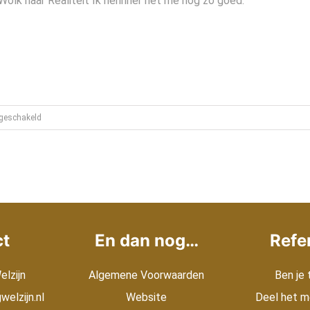
olk naar Realiteit Ik herinner het me nog zo goed.
wintervacht
voor
tgeschakeld
Paard
Gedrag
Welzijn
is
online!
ct
En dan nog…
Refe
W
elzijn
Algemene Voorwaarden
Ben je
elzijn.nl
Website
Deel het m