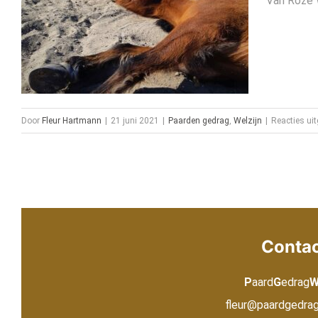
Van Roze W
Door
Fleur Hartmann
|
21 juni 2021
|
Paarden gedrag
,
Welzijn
|
Reacties ui
Conta
P
aard
G
edrag
fleur@paardgedragw