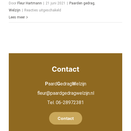
Door
Fleur Hartmann
|
21 juni 2021
|
Paarden gedrag
,
voor
Welzijn
|
Reacties uitgeschakeld
Paard
Lees meer
Gedrag
Welzijn
is
online!
Contact
P
aard
G
edrag
W
elzijn
fleur@paardgedragwelzijn.nl
Tel.
06-28972381
Contact