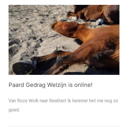
waarmee
je
paard
zichzelf
warm
houdt
in
de
winter
Paard Gedrag Welzijn is online!
Van Roze Wolk naar Realiteit Ik herinner het me nog zo
goed.