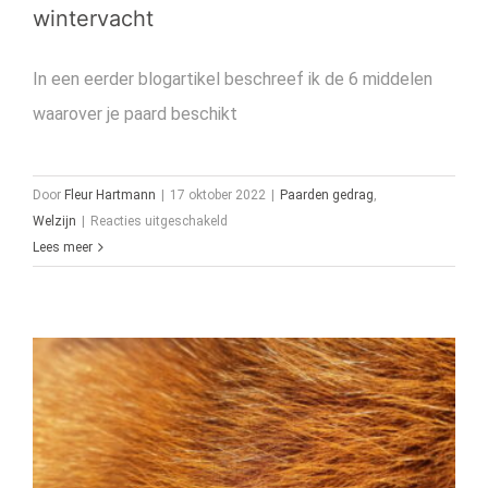
wintervacht
In een eerder blogartikel beschreef ik de 6 middelen
waarover je paard beschikt
Door
Fleur Hartmann
|
17 oktober 2022
|
Paarden gedrag
,
voor
Welzijn
|
Reacties uitgeschakeld
Help
Lees meer
je
paard
met
een
goede
wintervacht