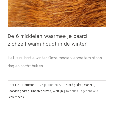
De 6 middelen waarmee je paard
zichzelf warm houdt in de winter
Het is nu hartje winter. Onze mooie viervoeters staan
dag en nacht buiten
Door
Fleur Hartmann
|
27 januari 2022
|
Paard gedrag Welzijn
,
voor
Paarden gedrag
,
Uncategorized
,
Welzijn
|
Reacties uitgeschakeld
De
Lees meer
6
middelen